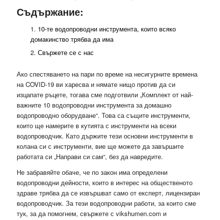
Съдържание:
10-те водопроводни инструмента, които всяко
домакинство трябва да има
Свържете се с нас
Ако спестяването на пари по време на несигурните времена
на COVID-19 ви харесва и нямате нищо против да си
изцапате ръцете, тогава сме подготвили „Комплект от най-
важните 10 водопроводни инструмента за домашно
водопроводно оборудване“. Това са същите инструменти,
които ще намерите в кутията с инструменти на всеки
водопроводчик. Като държите тези основни инструменти в
колана си с инструменти, вие ще можете да завършите
работата си „Направи си сам“, без да навредите.
Не забравяйте обаче, че по закон има определени
водопроводни дейности, които в интерес на общественото
здраве трябва да се извършват само от експерт, лицензиран
водопроводчик. За тези водопроводни работи, за които сме
тук, за да помогнем, свържете с vikshumen.com и