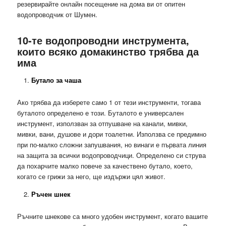
резервирайте онлайн посещение на дома ви от опитен
водопроводчик от Шумен.
10-те водопроводни инструмента,
които всяко домакинство трябва да
има
Бутало за чаша
Ако трябва да изберете само 1 от тези инструменти, тогава
буталото определено е този. Буталото е универсален
инструмент, използван за отпушване на канали, мивки,
мивки, вани, душове и дори тоалетни. Използва се предимно
при по-малко сложни запушвания, но винаги е първата линия
на защита за всички водопроводчици. Определено си струва
да похарчите малко повече за качествено бутало, което,
когато се грижи за него, ще издържи цял живот.
Ръчен шнек
Ръчните шнекове са много удобен инструмент, когато вашите