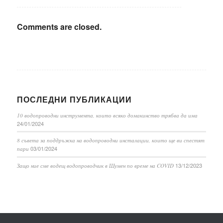
Comments are closed.
ПОСЛЕДНИ ПУБЛИКАЦИИ
10 водопроводни инструмента, които всяко домакинство трябва да има
24/01/2024
8 съвета за поддръжка на водопроводни инсталации, които ще ви спестят
03/01/2024
пари
13/12/2023
Защо ние сме водещ водопроводчик в Шумен по време на COVID