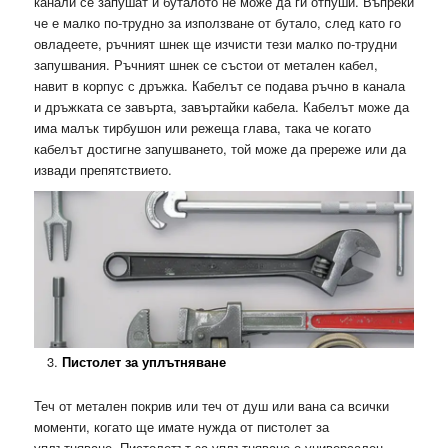
канали се запушат и буталото не може да ги отпуши. Въпреки
че е малко по-трудно за използване от бутало, след като го
овладеете, ръчният шнек ще изчисти тези малко по-трудни
запушвания. Ръчният шнек се състои от метален кабел,
навит в корпус с дръжка. Кабелът се подава ръчно в канала
и дръжката се завърта, завъртайки кабела. Кабелът може да
има малък тирбушон или режеща глава, така че когато
кабелът достигне запушването, той може да пререже или да
извади препятствието.
Пистолет за уплътняване
Теч от метален покрив или теч от душ или вана са всички
моменти, когато ще имате нужда от пистолет за
уплътняване. Пистолетът за уплътняване е универсален