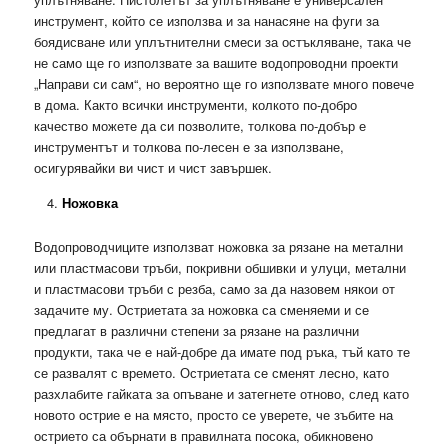
инструмент, който се използва и за нанасяне на фуги за
боядисване или уплътнителни смеси за остъкляване, така че
не само ще го използвате за вашите водопроводни проекти
„Направи си сам“, но вероятно ще го използвате много повече
в дома. Както всички инструменти, колкото по-добро
качество можете да си позволите, толкова по-добър е
инструментът и толкова по-лесен е за използване,
осигурявайки ви чист и чист завършек.
Ножовка
Водопроводчиците използват ножовка за рязане на метални
или пластмасови тръби, покривни обшивки и улуци, метални
и пластмасови тръби с резба, само за да назовем някои от
задачите му. Остриетата за ножовка са сменяеми и се
предлагат в различни степени за рязане на различни
продукти, така че е най-добре да имате под ръка, тъй като те
се развалят с времето. Остриетата се сменят лесно, като
разхлабите гайката за опъване и затегнете отново, след като
новото острие е на място, просто се уверете, че зъбите на
острието са обърнати в правилната посока, обикновено