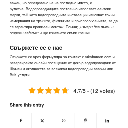
важен, но определено не на последно място, е
рулетка. Водопроводчиците постоянно използват лентови
мерки, тъй като водопроводните инсталации изискват точни
измервания на тръбите, фитингите и приспособленията, за да
се гарантира правилен монтаж. Помня;
„измери два пъти и
отрежи веднъж“
и ще избегнете скъпи грешки.
Свържете се с нас
Свържете се чрез формуляра за контакт с vikshumen.com и
резервирайте онлайн посещение от добър водопроводчик от
Шумен и околността за всякакви водопроводни аварии или
ВиК услуги.
4.7/5 - (12 votes)
Share this entry