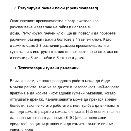
Регулируем гаечен ключ (превключвател)
Обикновеният превключвател е задължителен за
разхлабване и затягане на гайки и болтове в
дома. Регулируем гаечен ключ ще ви позволи да поберете
различни размери гайки и болтове в 1 гаечен ключ. Като
държите само 2-3 различни размери превключватели в
кутията си с инструменти, вие ще покриете повечето, ако не
и всички работи с гайки и болтове в дома.
Тежкотоварни гумени ръкавици
Всички знаем, че водопроводната работа може да бъде
мръсна работа, така че за да сте в безопасност, най-добрата
практика е да носите чифт здрави гумени ръкавици, когато
отпушвате дренаж. Канализацията може да пренася вредни
болести, така че когато работите с нея, трябва да внимавате
да поддържате ръцете и кожата си чисти. Най-лесният начин
да направите това е да носите ЛПС (лични предпазни
средства), защитни ръкавици и да измиете ръцете си със
сапун и вода.