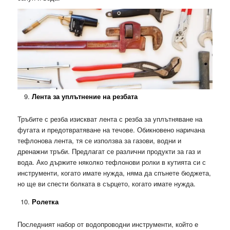
Лента за уплътнение на резбата
Тръбите с резба изискват лента с резба за уплътняване на
фугата и предотвратяване на течове. Обикновено наричана
тефлонова лента, тя се използва за газови, водни и
дренажни тръби. Предлагат се различни продукти за газ и
вода. Ако държите няколко тефлонови ролки в кутията си с
инструменти, когато имате нужда, няма да спънете бюджета,
но ще ви спести болката в сърцето, когато имате нужда.
Ролетка
Последният набор от водопроводни инструменти, който е