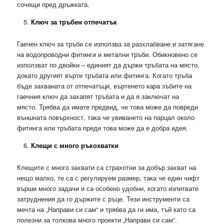
сочещи пред дръжката.
Ключ за тръбен отпечатък
Гаечен ключ за тръби се използва за разхлабване и затягане
на водопроводни фитинги и метални тръби. Обикновено се
използват по двойки – единият да държи тръбата на място,
докато другият върти тръбата или фитинга. Когато тръба
бъде захваната от отпечатъци, въртенето кара зъбите на
гаечния ключ да захапят тръбата и да я заключат на
място. Трябва да имате предвид, че това може да повреди
външната повърхност, така че увиването на парцал около
фитинга или тръбата преди това може да е добра идея.
Клещи с много ръкохватки
Клещите с много захвати са страхотни за добър захват на
нещо малко, те са с регулируем размер, така че един чифт
върши много задачи и са особено удобни, когато изпитвате
затруднения да го държите с ръце. Тези инструменти са
мечта на „Направи си сам“ и трябва да ги има, тъй като са
полезни за толкова много проекти „Направи си сам“.