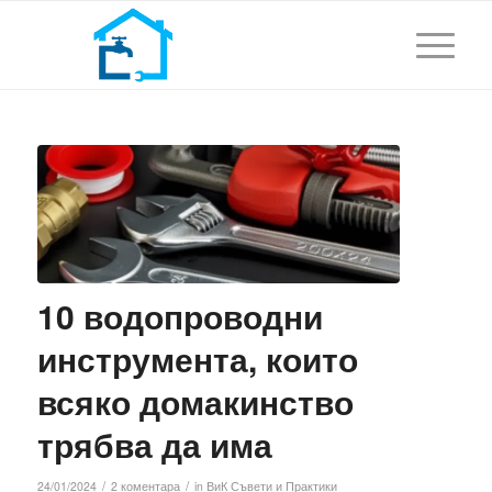
10 водопроводни
инструмента, които
всяко домакинство
трябва да има
/
/
24/01/2024
2 коментара
in
ВиК Съвети и Практики