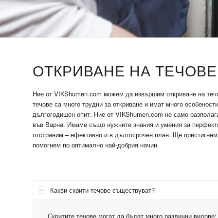
ОТКРИВАНЕ НА ТЕЧОВЕ
Ние от VIKShumen.com можем да извършим откриване на течов
течове са много трудни за откриване и имат много особености
дългогодишен опит. Ние от VIKShumen.com не само разполаг
във Варна. Имаме също нужните знания и умения за перфектн
отстраним – ефективно и в дългосрочен план. Ще пристигнем 
помогнем по оптимално най-добрия начин.
Какви скрити течове съществуват?
Скритите течове могат да бъдат много различни видове: 