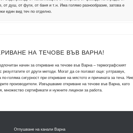
, от душ, от фуги, от баня и т.н. Има голямо разнообразие, затова е
ки един вид теч по отделно.
РИВАНЕ НА ТЕЧОВЕ ВЪВ ВАРНА!
дпочитан начин за откриване на течове във Варна – термографският
 резултатите от други методи. Могат да се ползват още: ултразвук,
а по-голяма сигурност при откриване на мястото и причината за теча. Ни
рите производители. Извършваме откриване на течове във Варна, като
я, множество сертификати и нужните лицензи за работа.
Отпушване на канали Варна