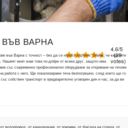
 ВЪВ ВАРНА
4.6/5
- (29
е във Варна с точност – без да се налага къртене. Знаем, че скритите
votes)
. Нашият екип знае това по-добре от всеки друг, защото има
аме със съвременно професионално оборудване за откриване на течове
а работа с него. Ще локализираме теча безпогрешно, след което ще го
със собствен транспорт в предварително уговорен ден и час, за да ви
от водопровод, от канализация, от покриви, от фасада на сграда, от