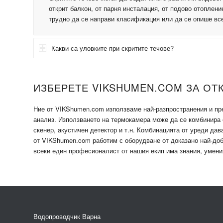
открит балкон, от парня инсталация, от подово отопление
трудно да се направи класификация или да се опише все
Какви са уловките при скритите течове?
ИЗБЕРЕТЕ VIKSHUMEN.COM ЗА ОТК
Ние от VIKShumen.com използваме най-разпространения и пре
анализ. Използването на термокамера може да се комбинира с
скенер, акустичен детектор и т.н. Комбинацията от уреди дав
от VIKShumen.com работим с оборудване от доказано най-доб
всеки един професионалист от нашия екип има знания, умени
Водопроводчик Варна