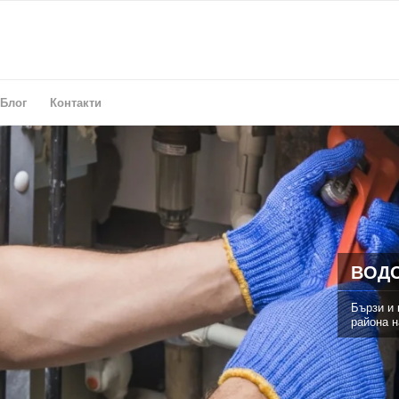
Блог
Контакти
ВОДО
Бързи и 
района н